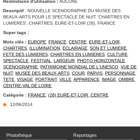
Restrictions d'utilisation :
AUCUNE
Descriptif
: NOUVELLE SCENOGRAPHIE DU MUSEE DES
BEAUX-ARTS POUR LE SPECTACLE DE NUIT 'CHARTRES EN
LUMIERES', CHARTRES, EURE-ET-LOIR (28), FRANCE
Super tags :
Mots clés :
EUROPE
,
FRANCE
,
CENTRE
,
EURE-ET-LOIR
,
CHARTRES
,
ILLUMINATION
,
ECLAIRAGE
,
SON ET LUMIERE
,
FETE DES LUMIERES
,
CHARTRES EN LUMIERES
,
CULTURE
,
SPECTACLE
,
FESTIVAL
,
LARGEUR
,
PHOTO HORIZONTALE
,
SCENOGRAPHIE
,
PATRIMOINE MONDIAL DE L'UNESCO
,
VUE DE
NUIT
,
MUSEE DES BEAUX-ARTS
,
COUR
,
PARVIS
,
PERSONNAGE
,
TETE
,
VISAGE
,
PORTRAIT
,
VILLE
,
APPARENCE
,
IMAGE
,
OMBRE
,
CENTRE-VAL DE LOIRE
Catégorie :
FRANCE
,
(28) EURE-ET-LOIR, CENTRE
12/06/2014
Photothèque
Reportages