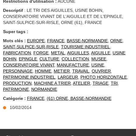
Restrictions d'utilisation :
AUCUNE
Descriptif
: LE TRI DES AIGUILLES, USINE BOHIN,
CONSERVATOIRE VIVANT DE L'AIGUILLE ET DE L'EPINGLE,
SAINT-SULPICE-SUR-RISLE, ORNE (61), FRANCE
Super tags :
Mots clés :
EUROPE
,
FRANCE
,
BASSE-NORMANDIE
,
ORNE
,
SAINT-SULPICE-SUR-RISLE
,
TOURISME INDUSTRIEL
,
FABRICATION
,
FORGE
,
METAL
,
AIGUILLES
,
AIGUILLE
,
USINE
BOHIN
,
EPINGLE
,
CULTURE
,
COLLECTION
,
MUSEE
,
CONSERVATOIRE VIVANT
,
MANUFACTURE
,
USINE
,
PERSONNAGE
,
HOMME
,
METIER
,
TRAVAIL
,
OUVRIER
,
PATRIMOINE INDUSTRIEL
,
LARGEUR
,
PHOTO HORIZONTALE
,
PRODUCTION
,
MACHINE A TRIER
,
ATELIER
,
TRIAGE
,
TRI
,
PATRIMOINE
,
NORMANDIE
Catégorie :
FRANCE
,
(61) ORNE, BASSE-NORMANDIE
10/02/2014