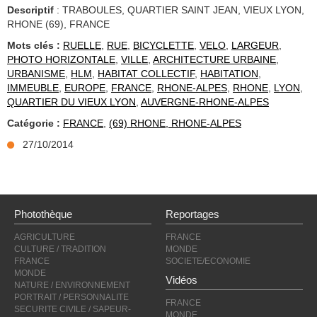
Descriptif
: TRABOULES, QUARTIER SAINT JEAN, VIEUX LYON,
RHONE (69), FRANCE
Mots clés :
RUELLE
,
RUE
,
BICYCLETTE
,
VELO
,
LARGEUR
,
PHOTO HORIZONTALE
,
VILLE
,
ARCHITECTURE URBAINE
,
URBANISME
,
HLM
,
HABITAT COLLECTIF
,
HABITATION
,
IMMEUBLE
,
EUROPE
,
FRANCE
,
RHONE-ALPES
,
RHONE
,
LYON
,
QUARTIER DU VIEUX LYON
,
AUVERGNE-RHONE-ALPES
Catégorie :
FRANCE
,
(69) RHONE, RHONE-ALPES
27/10/2014
Photothèque
Reportages
AGRICULTURE
FRANCE
CULTURE / TRADITION
MONDE
FRANCE
SOCIETE/ECONOMIE
MONDE
Vidéos
NATURE / ENVIRONNEMENT
PORTRAIT / PERSONNALITE
FRANCE
SECURITE CIVILE / SAPEUR-
MONDE