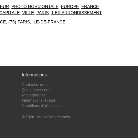
EUR
,
PHOTO HORIZONTALE
,
EUROPE
,
FRANCE
,
CAPITALE
,
VILLE
,
PARIS
,
1 ER ARRONDISSEMENT
CE
,
(75) PARIS, ILE-DE-FRANCE
Informations
Contactez-nous
Qui sommes-nous
Photographes
Informations légales
Conditions d'utilisation
© 2026 - tous droits réservés