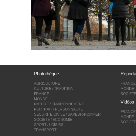
Photothèque
Report
AGRICULTURE
FRANCE
CULTURE / TRADITION
MONDE
FRANCE
SOCIET
MONDE
Vidéos
NATURE / ENVIRONNEMENT
PORTRAIT / PERSONNALITE
FRANCE
SECURITE CIVILE / SAPEUR-POMPIER
MONDE
SOCIETE / ECONOMIE
SOCIET
SPORT / LOISIRS
TRANSPORT