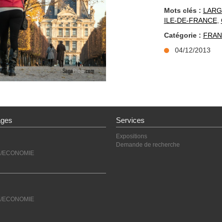
Mots clés :
LARG
ILE-DE-FRANCE
,
Catégorie :
FRAN
04/12/2013
ages
Services
Expositions
Demande de recherche
E/ECONOMIE
E/ECONOMIE