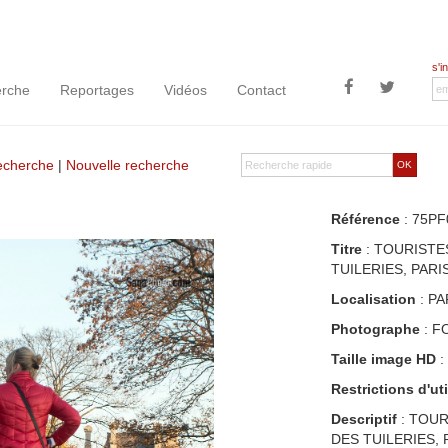
s'i
rche
Reportages
Vidéos
Contact
recherche
|
Nouvelle recherche
OK
Référence
: 75PF
Titre
: TOURISTE
TUILERIES, PARI
Localisation
: PA
Photographe
: F
Taille image HD
:
Restrictions d'uti
Descriptif
: TOUR
DES TUILERIES, 