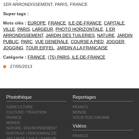
1ER ARRONDISSEMENT, PARIS, FRANCE
Super tags :
Mots clés :
EUROPE
,
FRANCE
,
ILE-DE-FRANCE
,
CAPITALE
,
VILLE
,
PARIS
,
LARGEUR
,
PHOTO HORIZONTALE
,
1 ER
ARRONDISSEMENT
,
JARDIN DES TUILERIES
,
NATURE
,
JARDIN
PUBLIC
,
PARC
,
VUE GENERALE
,
COURSE A PIED
,
JOGGER
,
JOGGING
,
TOUR EIFFEL
,
JARDIN A LA FRANCAISE
Catégorie :
FRANCE
,
(75) PARIS, ILE-DE-FRANCE
27/05/2013
Photothèque
Reportages
AGRICULTURE
FRANCE
CULTURE / TRADITION
MONDE
FRANCE
SOCIETE/ECONOMIE
MONDE
Vidéos
NATURE / ENVIRONNEMENT
PORTRAIT / PERSONNALITE
FRANCE
SECURITE CIVILE / SAPEUR-