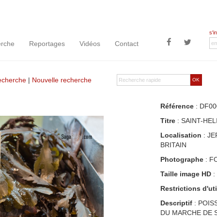
s'i
rche
Reportages
Vidéos
Contact
recherche
|
Nouvelle recherche
OK
Référence
: DF00
Titre
: SAINT-HEL
Localisation
: J
BRITAIN
Photographe
: F
Taille image HD
:
Restrictions d'uti
Descriptif
: POIS
DU MARCHE DE S