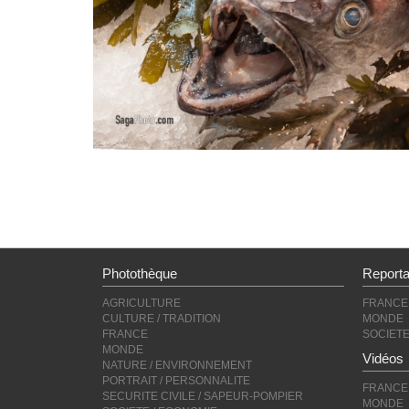
Photothèque
Report
AGRICULTURE
FRANCE
CULTURE / TRADITION
MONDE
FRANCE
SOCIET
MONDE
Vidéos
NATURE / ENVIRONNEMENT
PORTRAIT / PERSONNALITE
FRANCE
SECURITE CIVILE / SAPEUR-POMPIER
MONDE