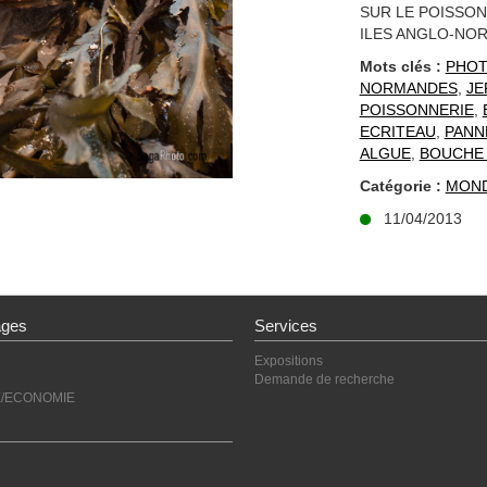
SUR LE POISSON 
ILES ANGLO-NO
Mots clés :
PHOT
NORMANDES
,
JE
POISSONNERIE
,
ECRITEAU
,
PANN
ALGUE
,
BOUCHE
Catégorie :
MON
11/04/2013
ages
Services
Expositions
Demande de recherche
E/ECONOMIE