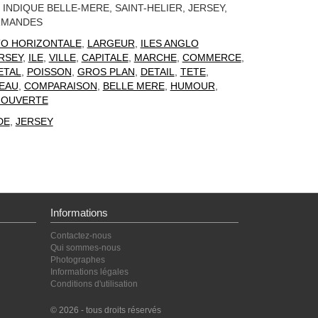
INDIQUE BELLE-MERE, SAINT-HELIER, JERSEY,
RMANDES
O HORIZONTALE
,
LARGEUR
,
ILES ANGLO
RSEY
,
ILE
,
VILLE
,
CAPITALE
,
MARCHE
,
COMMERCE
,
ETAL
,
POISSON
,
GROS PLAN
,
DETAIL
,
TETE
,
EAU
,
COMPARAISON
,
BELLE MERE
,
HUMOUR
,
 OUVERTE
DE
,
JERSEY
Informations
Contactez-nous
Qui sommes-nous
Photographes
Informations légales
Conditions d'utilisation
© 2026 - tous droits réservés