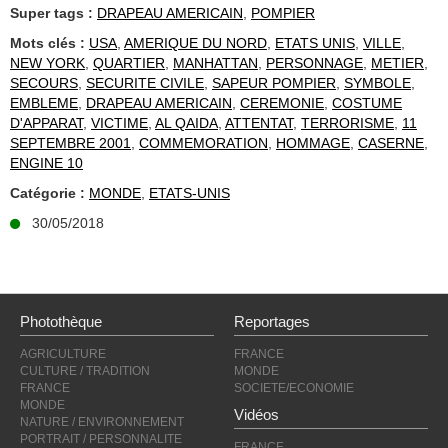
Super tags :
DRAPEAU AMERICAIN
,
POMPIER
Mots clés :
USA
,
AMERIQUE DU NORD
,
ETATS UNIS
,
VILLE
,
NEW YORK
,
QUARTIER
,
MANHATTAN
,
PERSONNAGE
,
METIER
,
SECOURS
,
SECURITE CIVILE
,
SAPEUR POMPIER
,
SYMBOLE
,
EMBLEME
,
DRAPEAU AMERICAIN
,
CEREMONIE
,
COSTUME
D'APPARAT
,
VICTIME
,
AL QAIDA
,
ATTENTAT
,
TERRORISME
,
11
SEPTEMBRE 2001
,
COMMEMORATION
,
HOMMAGE
,
CASERNE
,
ENGINE 10
Catégorie :
MONDE
,
ETATS-UNIS
30/05/2018
Photothèque
Reportages
AGRICULTURE
FRANCE
CULTURE / TRADITION
MONDE
FRANCE
SOCIETE/ECONOMIE
MONDE
Vidéos
NATURE / ENVIRONNEMENT
PORTRAIT / PERSONNALITE
FRANCE