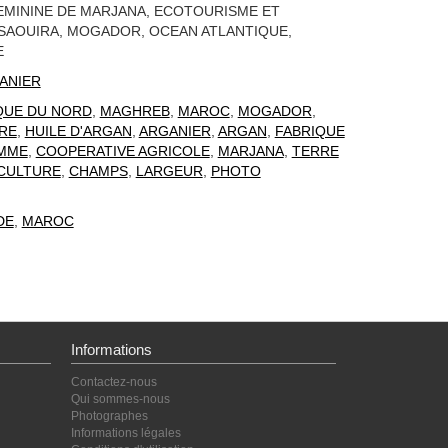
EMININE DE MARJANA, ECOTOURISME ET
SAOUIRA, MOGADOR, OCEAN ATLANTIQUE,
E
ANIER
QUE DU NORD
,
MAGHREB
,
MAROC
,
MOGADOR
,
RE
,
HUILE D'ARGAN
,
ARGANIER
,
ARGAN
,
FABRIQUE
MME
,
COOPERATIVE AGRICOLE
,
MARJANA
,
TERRE
CULTURE
,
CHAMPS
,
LARGEUR
,
PHOTO
DE
,
MAROC
Informations
Contactez-nous
Qui sommes-nous
Photographes
Informations légales