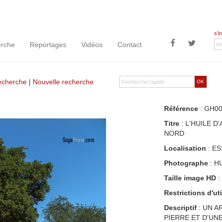
s'i
rche
Reportages
Vidéos
Contact
recherche
|
Nouvelle recherche
OK
Référence
: GH0
Titre
: L'HUILE 
NORD
Localisation
: E
Photographe
: H
Taille image HD
:
Restrictions d'uti
Descriptif
: UN A
PIERRE ET D'UN