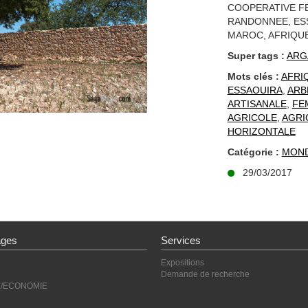
COOPERATIVE F
RANDONNEE, ES
MAROC, AFRIQU
Super tags :
ARG
Mots clés :
AFRI
ESSAOUIRA
,
ARB
ARTISANALE
,
FE
AGRICOLE
,
AGRI
HORIZONTALE
Catégorie :
MON
29/03/2017
ages
Services
Expositions
Demande de recherche
E/ECONOMIE