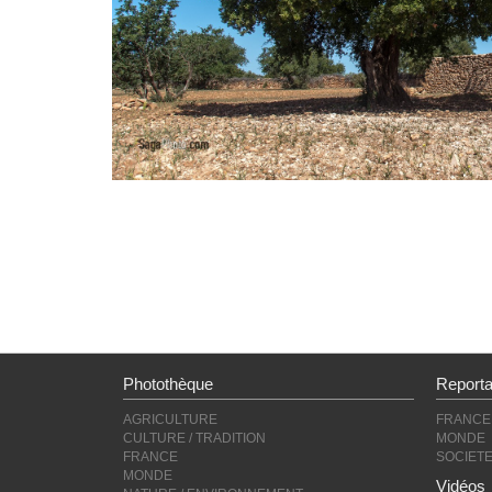
Photothèque
Report
AGRICULTURE
FRANCE
CULTURE / TRADITION
MONDE
FRANCE
SOCIET
MONDE
Vidéos