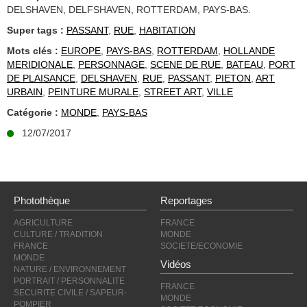
DELSHAVEN, DELFSHAVEN, ROTTERDAM, PAYS-BAS.
Super tags :
PASSANT
,
RUE
,
HABITATION
Mots clés :
EUROPE
,
PAYS-BAS
,
ROTTERDAM
,
HOLLANDE
MERIDIONALE
,
PERSONNAGE
,
SCENE DE RUE
,
BATEAU
,
PORT
DE PLAISANCE
,
DELSHAVEN
,
RUE
,
PASSANT
,
PIETON
,
ART
URBAIN
,
PEINTURE MURALE
,
STREET ART
,
VILLE
Catégorie :
MONDE
,
PAYS-BAS
12/07/2017
Photothèque
Reportages
AGRICULTURE
FRANCE
CULTURE / TRADITION
MONDE
FRANCE
SOCIETE/ECONOMIE
MONDE
Vidéos
NATURE / ENVIRONNEMENT
PORTRAIT / PERSONNALITE
FRANCE
SECURITE CIVILE / SAPEUR-
MONDE
POMPIER