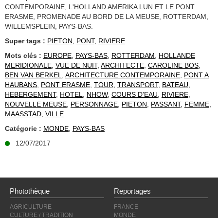
CONTEMPORAINE, L'HOLLAND AMERIKA LUN ET LE PONT
ERASME, PROMENADE AU BORD DE LA MEUSE, ROTTERDAM,
WILLEMSPLEIN, PAYS-BAS.
Super tags :
PIETON
,
PONT
,
RIVIERE
Mots clés :
EUROPE
,
PAYS-BAS
,
ROTTERDAM
,
HOLLANDE
MERIDIONALE
,
VUE DE NUIT
,
ARCHITECTE
,
CAROLINE BOS
,
BEN VAN BERKEL
,
ARCHITECTURE CONTEMPORAINE
,
PONT A
HAUBANS
,
PONT ERASME
,
TOUR
,
TRANSPORT
,
BATEAU
,
HEBERGEMENT
,
HOTEL
,
NHOW
,
COURS D'EAU
,
RIVIERE
,
NOUVELLE MEUSE
,
PERSONNAGE
,
PIETON
,
PASSANT
,
FEMME
,
MAASSTAD
,
VILLE
Catégorie :
MONDE
,
PAYS-BAS
12/07/2017
Photothèque
Reportages
AGRICULTURE
FRANCE
CULTURE / TRADITION
MONDE