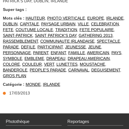
PATRICK'S DAY, DUBLIN, IRLANDE
Super tags :
Mots clés :
HAUTEUR
,
PHOTO VERTICALE
,
EUROPE
,
IRLANDE
,
DUBLIN
,
CAPITALE
,
PAYSAGE URBAIN
,
VILLE
,
CELEBRATION
,
FETE
,
COUTUME LOCALE
,
TRADITION
,
FETE POPULAIRE
,
SAINT-PATRICK
,
SAINT PATRICK'S DAY
,
GATHERING 2013
,
RASSEMBLEMENT
,
COMMUNAUTE IRLANDAISE
,
SPECTACLE
,
PARADE
,
DEFILE
,
PARTICIPANT
,
JEUNESSE
,
JEUNE
,
PERSONNAGE
,
PARENT
,
ENFANT
,
FAMILLE
,
AMERICAIN
,
PAYS
,
SYMBOLE
,
EMBLEME
,
DRAPEAU
,
DRAPEAU AMERICAIN
,
COLORE
,
COULEUR
,
VERT
,
LUNETTES
,
MOUSTACHE
,
BANDEROLE
,
PEOPLE'S PARADE
,
CARNAVAL
,
DEGUISEMENT
,
GROS PLAN
Catégorie :
MONDE
,
IRLANDE
17/03/2013
Photothèque
Reportages