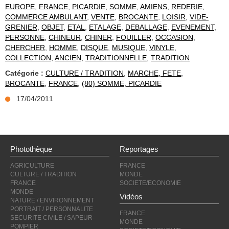
EUROPE
,
FRANCE
,
PICARDIE
,
SOMME
,
AMIENS
,
REDERIE
,
COMMERCE AMBULANT
,
VENTE
,
BROCANTE
,
LOISIR
,
VIDE-
GRENIER
,
OBJET
,
ETAL
,
ETALAGE
,
DEBALLAGE
,
EVENEMENT
,
PERSONNE
,
CHINEUR
,
CHINER
,
FOUILLER
,
OCCASION
,
CHERCHER
,
HOMME
,
DISQUE
,
MUSIQUE
,
VINYLE
,
COLLECTION
,
ANCIEN
,
TRADITIONNELLE
,
TRADITION
Catégorie :
CULTURE / TRADITION
,
MARCHE, FETE,
BROCANTE
,
FRANCE
,
(80) SOMME, PICARDIE
17/04/2011
Photothèque
Reportages
AGRICULTURE
FRANCE
CULTURE / TRADITION
MONDE
FRANCE
SOCIETE/ECONOMIE
MONDE
Vidéos
NATURE / ENVIRONNEMENT
PORTRAIT / PERSONNALITE
FRANCE
SECURITE CIVILE / SAPEUR-
MONDE
POMPIER