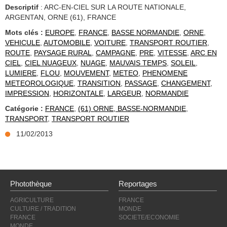
Descriptif
: ARC-EN-CIEL SUR LA ROUTE NATIONALE,
ARGENTAN, ORNE (61), FRANCE
Mots clés :
EUROPE
,
FRANCE
,
BASSE NORMANDIE
,
ORNE
,
VEHICULE
,
AUTOMOBILE
,
VOITURE
,
TRANSPORT ROUTIER
,
ROUTE
,
PAYSAGE RURAL
,
CAMPAGNE
,
PRE
,
VITESSE
,
ARC EN
CIEL
,
CIEL NUAGEUX
,
NUAGE
,
MAUVAIS TEMPS
,
SOLEIL
,
LUMIERE
,
FLOU
,
MOUVEMENT
,
METEO
,
PHENOMENE
METEOROLOGIQUE
,
TRANSITION
,
PASSAGE
,
CHANGEMENT
,
IMPRESSION
,
HORIZONTALE
,
LARGEUR
,
NORMANDIE
Catégorie :
FRANCE
,
(61) ORNE, BASSE-NORMANDIE
,
TRANSPORT
,
TRANSPORT ROUTIER
11/02/2013
Photothèque
Reportages
AGRICULTURE
FRANCE
CULTURE / TRADITION
MONDE
FRANCE
SOCIETE/ECONOMIE
MONDE