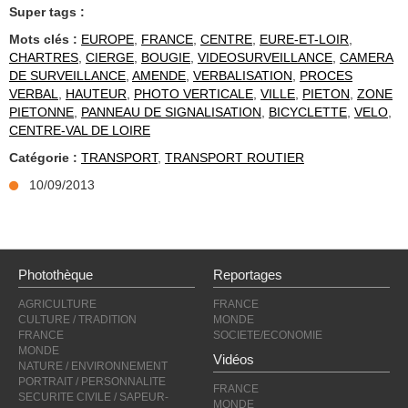
Super tags :
Mots clés :
EUROPE
,
FRANCE
,
CENTRE
,
EURE-ET-LOIR
,
CHARTRES
,
CIERGE
,
BOUGIE
,
VIDEOSURVEILLANCE
,
CAMERA
DE SURVEILLANCE
,
AMENDE
,
VERBALISATION
,
PROCES
VERBAL
,
HAUTEUR
,
PHOTO VERTICALE
,
VILLE
,
PIETON
,
ZONE
PIETONNE
,
PANNEAU DE SIGNALISATION
,
BICYCLETTE
,
VELO
,
CENTRE-VAL DE LOIRE
Catégorie :
TRANSPORT
,
TRANSPORT ROUTIER
10/09/2013
Photothèque
Reportages
AGRICULTURE
FRANCE
CULTURE / TRADITION
MONDE
FRANCE
SOCIETE/ECONOMIE
MONDE
Vidéos
NATURE / ENVIRONNEMENT
PORTRAIT / PERSONNALITE
FRANCE
SECURITE CIVILE / SAPEUR-
MONDE