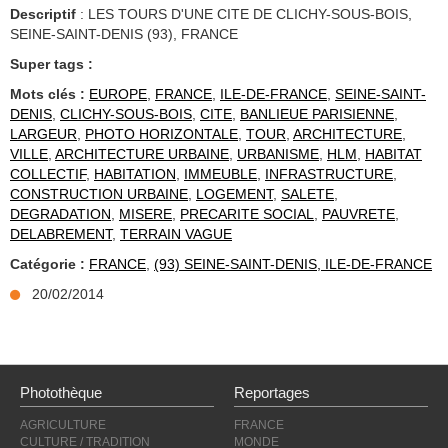
Descriptif
: LES TOURS D'UNE CITE DE CLICHY-SOUS-BOIS,
SEINE-SAINT-DENIS (93), FRANCE
Super tags :
Mots clés :
EUROPE
,
FRANCE
,
ILE-DE-FRANCE
,
SEINE-SAINT-
DENIS
,
CLICHY-SOUS-BOIS
,
CITE
,
BANLIEUE PARISIENNE
,
LARGEUR
,
PHOTO HORIZONTALE
,
TOUR
,
ARCHITECTURE
,
VILLE
,
ARCHITECTURE URBAINE
,
URBANISME
,
HLM
,
HABITAT
COLLECTIF
,
HABITATION
,
IMMEUBLE
,
INFRASTRUCTURE
,
CONSTRUCTION URBAINE
,
LOGEMENT
,
SALETE
,
DEGRADATION
,
MISERE
,
PRECARITE SOCIAL
,
PAUVRETE
,
DELABREMENT
,
TERRAIN VAGUE
Catégorie :
FRANCE
,
(93) SEINE-SAINT-DENIS, ILE-DE-FRANCE
20/02/2014
Photothèque
Reportages
AGRICULTURE
FRANCE
CULTURE / TRADITION
MONDE