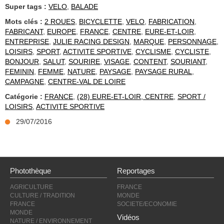
Super tags :
VELO
,
BALADE
Mots clés :
2 ROUES
,
BICYCLETTE
,
VELO
,
FABRICATION
,
FABRICANT
,
EUROPE
,
FRANCE
,
CENTRE
,
EURE-ET-LOIR
,
ENTREPRISE
,
JULIE RACING DESIGN
,
MARQUE
,
PERSONNAGE
,
LOISIRS
,
SPORT
,
ACTIVITE SPORTIVE
,
CYCLISME
,
CYCLISTE
,
BONJOUR
,
SALUT
,
SOURIRE
,
VISAGE
,
CONTENT
,
SOURIANT
,
FEMININ
,
FEMME
,
NATURE
,
PAYSAGE
,
PAYSAGE RURAL
,
CAMPAGNE
,
CENTRE-VAL DE LOIRE
Catégorie :
FRANCE
,
(28) EURE-ET-LOIR, CENTRE
,
SPORT /
LOISIRS
,
ACTIVITE SPORTIVE
29/07/2016
Photothèque
Reportages
AGRICULTURE
FRANCE
CULTURE / TRADITION
MONDE
FRANCE
SOCIETE/ECONOMIE
MONDE
Vidéos
NATURE / ENVIRONNEMENT