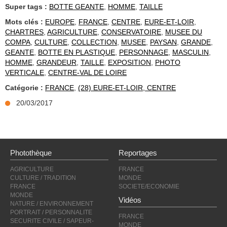
Super tags :
BOTTE GEANTE
,
HOMME
,
TAILLE
Mots clés :
EUROPE
,
FRANCE
,
CENTRE
,
EURE-ET-LOIR
,
CHARTRES
,
AGRICULTURE
,
CONSERVATOIRE
,
MUSEE DU
COMPA
,
CULTURE
,
COLLECTION
,
MUSEE
,
PAYSAN
,
GRANDE
,
GEANTE
,
BOTTE EN PLASTIQUE
,
PERSONNAGE
,
MASCULIN
,
HOMME
,
GRANDEUR
,
TAILLE
,
EXPOSITION
,
PHOTO
VERTICALE
,
CENTRE-VAL DE LOIRE
Catégorie :
FRANCE
,
(28) EURE-ET-LOIR, CENTRE
20/03/2017
Photothèque
Reportages
AGRICULTURE
FRANCE
CULTURE / TRADITION
MONDE
FRANCE
SOCIETE/ECONOMIE
MONDE
Vidéos
NATURE / ENVIRONNEMENT
PORTRAIT / PERSONNALITE
FRANCE
SECURITE CIVILE / SAPEUR-
MONDE