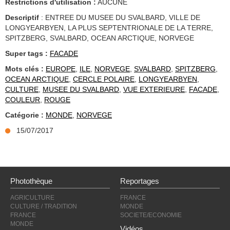
Restrictions d'utilisation :
AUCUNE
Descriptif
: ENTREE DU MUSEE DU SVALBARD, VILLE DE
LONGYEARBYEN, LA PLUS SEPTENTRIONALE DE LA TERRE,
SPITZBERG, SVALBARD, OCEAN ARCTIQUE, NORVEGE
Super tags :
FACADE
Mots clés :
EUROPE
,
ILE
,
NORVEGE
,
SVALBARD
,
SPITZBERG
,
OCEAN ARCTIQUE
,
CERCLE POLAIRE
,
LONGYEARBYEN
,
CULTURE
,
MUSEE DU SVALBARD
,
VUE EXTERIEURE
,
FACADE
,
COULEUR
,
ROUGE
Catégorie :
MONDE
,
NORVEGE
15/07/2017
Photothèque
Reportages
AGRICULTURE
FRANCE
CULTURE / TRADITION
MONDE
FRANCE
SOCIETE/ECONOMIE
MONDE
Vidéos