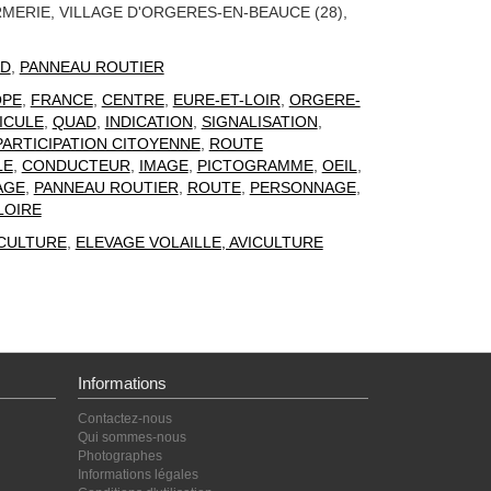
MERIE, VILLAGE D'ORGERES-EN-BEAUCE (28),
D
,
PANNEAU ROUTIER
OPE
,
FRANCE
,
CENTRE
,
EURE-ET-LOIR
,
ORGERE-
ICULE
,
QUAD
,
INDICATION
,
SIGNALISATION
,
PARTICIPATION CITOYENNE
,
ROUTE
LE
,
CONDUCTEUR
,
IMAGE
,
PICTOGRAMME
,
OEIL
,
AGE
,
PANNEAU ROUTIER
,
ROUTE
,
PERSONNAGE
,
LOIRE
CULTURE
,
ELEVAGE VOLAILLE, AVICULTURE
Informations
Contactez-nous
Qui sommes-nous
Photographes
Informations légales