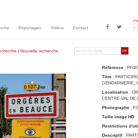
s'i
rche
Reportages
Vidéos
Contact
recherche
|
Nouvelle recherche
OK
Référence
: PF00
Titre
: PARTICIPA
GENDARMERIE, V
Localisation
: OR
CENTRE-VAL DE 
Photographe
: F
Taille image HD
:
Restrictions d'uti
Descriptif
: PART