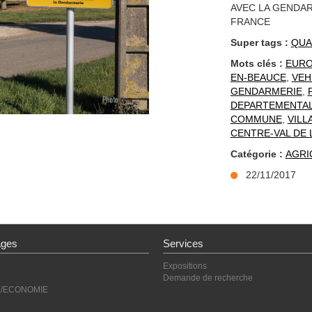
AVEC LA GENDAR
FRANCE
Super tags :
QUA
Mots clés :
EUR
EN-BEAUCE
,
VEH
GENDARMERIE
,
DEPARTEMENTA
COMMUNE
,
VILL
CENTRE-VAL DE 
Catégorie :
AGRI
22/11/2017
ages
Services
Expositions
Demande de recherche
E/ECONOMIE