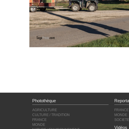
Photothèque
Report
AGRICULTURE
FRANCE
CULTURE / TRADITION
MONDE
FRANCE
SOCIET
MONDE
Vidéos