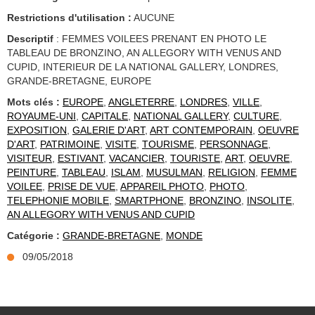
Restrictions d'utilisation :
AUCUNE
Descriptif
: FEMMES VOILEES PRENANT EN PHOTO LE
TABLEAU DE BRONZINO, AN ALLEGORY WITH VENUS AND
CUPID, INTERIEUR DE LA NATIONAL GALLERY, LONDRES,
GRANDE-BRETAGNE, EUROPE
Mots clés :
EUROPE
,
ANGLETERRE
,
LONDRES
,
VILLE
,
ROYAUME-UNI
,
CAPITALE
,
NATIONAL GALLERY
,
CULTURE
,
EXPOSITION
,
GALERIE D'ART
,
ART CONTEMPORAIN
,
OEUVRE
D'ART
,
PATRIMOINE
,
VISITE
,
TOURISME
,
PERSONNAGE
,
VISITEUR
,
ESTIVANT
,
VACANCIER
,
TOURISTE
,
ART
,
OEUVRE
,
PEINTURE
,
TABLEAU
,
ISLAM
,
MUSULMAN
,
RELIGION
,
FEMME
VOILEE
,
PRISE DE VUE
,
APPAREIL PHOTO
,
PHOTO
,
TELEPHONIE MOBILE
,
SMARTPHONE
,
BRONZINO
,
INSOLITE
,
AN ALLEGORY WITH VENUS AND CUPID
Catégorie :
GRANDE-BRETAGNE
,
MONDE
09/05/2018