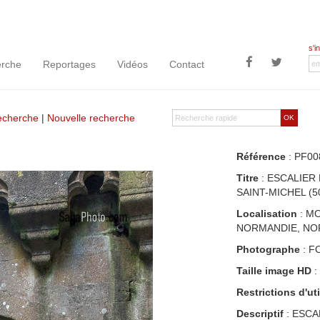
s'i
rche
Reportages
Vidéos
Contact
recherche
|
Nouvelle recherche
OK
Référence
: PF00
Titre
: ESCALIER
SAINT-MICHEL (5
Localisation
: MO
NORMANDIE, NO
Photographe
: F
Taille image HD
:
Restrictions d'uti
Descriptif
: ESCA