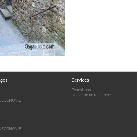
ages
Services
Expositions
Demande de recherche
E/ECONOMIE
E/ECONOMIE