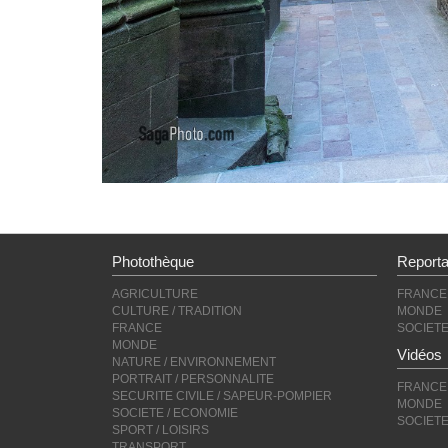
Photothèque
Report
AGRICULTURE
FRANCE
CULTURE / TRADITION
MONDE
FRANCE
SOCIET
MONDE
Vidéos
NATURE / ENVIRONNEMENT
PORTRAIT / PERSONNALITE
FRANCE
SECURITE CIVILE / SAPEUR-POMPIER
MONDE
SOCIETE / ECONOMIE
SOCIET
SPORT / LOISIRS
TRANSPORT