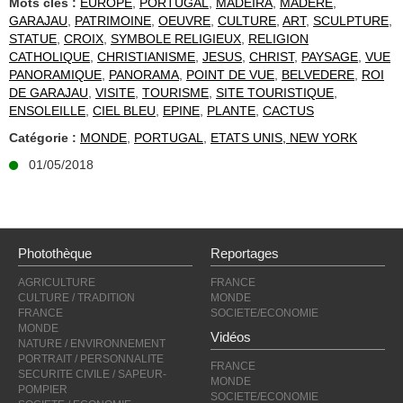
Mots clés :
EUROPE
,
PORTUGAL
,
MADEIRA
,
MADERE
,
GARAJAU
,
PATRIMOINE
,
OEUVRE
,
CULTURE
,
ART
,
SCULPTURE
,
STATUE
,
CROIX
,
SYMBOLE RELIGIEUX
,
RELIGION
CATHOLIQUE
,
CHRISTIANISME
,
JESUS
,
CHRIST
,
PAYSAGE
,
VUE
PANORAMIQUE
,
PANORAMA
,
POINT DE VUE
,
BELVEDERE
,
ROI
DE GARAJAU
,
VISITE
,
TOURISME
,
SITE TOURISTIQUE
,
ENSOLEILLE
,
CIEL BLEU
,
EPINE
,
PLANTE
,
CACTUS
Catégorie :
MONDE
,
PORTUGAL
,
ETATS UNIS, NEW YORK
01/05/2018
Photothèque
Reportages
AGRICULTURE
FRANCE
CULTURE / TRADITION
MONDE
FRANCE
SOCIETE/ECONOMIE
MONDE
Vidéos
NATURE / ENVIRONNEMENT
PORTRAIT / PERSONNALITE
FRANCE
SECURITE CIVILE / SAPEUR-
MONDE
POMPIER
SOCIETE/ECONOMIE