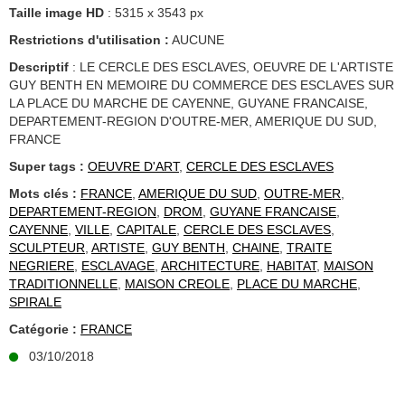
Taille image HD
: 5315 x 3543 px
Restrictions d'utilisation :
AUCUNE
Descriptif
: LE CERCLE DES ESCLAVES, OEUVRE DE L'ARTISTE
GUY BENTH EN MEMOIRE DU COMMERCE DES ESCLAVES SUR
LA PLACE DU MARCHE DE CAYENNE, GUYANE FRANCAISE,
DEPARTEMENT-REGION D'OUTRE-MER, AMERIQUE DU SUD,
FRANCE
Super tags :
OEUVRE D'ART
,
CERCLE DES ESCLAVES
Mots clés :
FRANCE
,
AMERIQUE DU SUD
,
OUTRE-MER
,
DEPARTEMENT-REGION
,
DROM
,
GUYANE FRANCAISE
,
CAYENNE
,
VILLE
,
CAPITALE
,
CERCLE DES ESCLAVES
,
SCULPTEUR
,
ARTISTE
,
GUY BENTH
,
CHAINE
,
TRAITE
NEGRIERE
,
ESCLAVAGE
,
ARCHITECTURE
,
HABITAT
,
MAISON
TRADITIONNELLE
,
MAISON CREOLE
,
PLACE DU MARCHE
,
SPIRALE
Catégorie :
FRANCE
03/10/2018