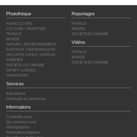
Photothèque
Reportages
AGRICULTURE
FRANCE
CULTURE / TRADITION
MONDE
FRANCE
SOCIETE/ECONOMIE
MONDE
Vidéos
NATURE / ENVIRONNEMENT
PORTRAIT / PERSONNALITE
FRANCE
SECURITE CIVILE / SAPEUR-
MONDE
POMPIER
SOCIETE/ECONOMIE
SOCIETE / ECONOMIE
SPORT / LOISIRS
TRANSPORT
Services
Expositions
Demande de recherche
Informations
Contactez-nous
Qui sommes-nous
Photographes
Informations légales