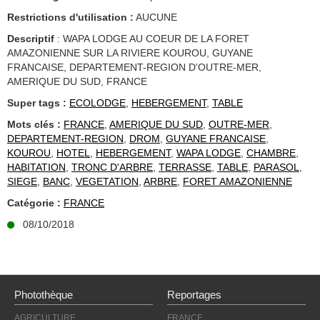
Restrictions d'utilisation :
AUCUNE
Descriptif
: WAPA LODGE AU COEUR DE LA FORET
AMAZONIENNE SUR LA RIVIERE KOUROU, GUYANE
FRANCAISE, DEPARTEMENT-REGION D'OUTRE-MER,
AMERIQUE DU SUD, FRANCE
Super tags :
ECOLODGE
,
HEBERGEMENT
,
TABLE
Mots clés :
FRANCE
,
AMERIQUE DU SUD
,
OUTRE-MER
,
DEPARTEMENT-REGION
,
DROM
,
GUYANE FRANCAISE
,
KOUROU
,
HOTEL
,
HEBERGEMENT
,
WAPA LODGE
,
CHAMBRE
,
HABITATION
,
TRONC D'ARBRE
,
TERRASSE
,
TABLE
,
PARASOL
,
SIEGE
,
BANC
,
VEGETATION
,
ARBRE
,
FORET AMAZONIENNE
Catégorie :
FRANCE
08/10/2018
Photothèque
Reportages
AGRICULTURE
FRANCE