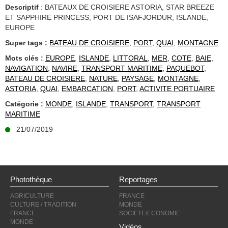
Descriptif
: BATEAUX DE CROISIERE ASTORIA, STAR BREEZE
ET SAPPHIRE PRINCESS, PORT DE ISAFJORDUR, ISLANDE,
EUROPE
Super tags :
BATEAU DE CROISIERE
,
PORT
,
QUAI
,
MONTAGNE
Mots clés :
EUROPE
,
ISLANDE
,
LITTORAL
,
MER
,
COTE
,
BAIE
,
NAVIGATION
,
NAVIRE
,
TRANSPORT MARITIME
,
PAQUEBOT
,
BATEAU DE CROISIERE
,
NATURE
,
PAYSAGE
,
MONTAGNE
,
ASTORIA
,
QUAI
,
EMBARCATION
,
PORT
,
ACTIVITE PORTUAIRE
Catégorie :
MONDE
,
ISLANDE
,
TRANSPORT
,
TRANSPORT
MARITIME
21/07/2019
Photothèque
Reportages
AGRICULTURE
FRANCE
CULTURE / TRADITION
MONDE
FRANCE
SOCIETE/ECONOMIE
MONDE
Vidéos