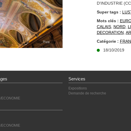
D'INDUSTRIE (CC
Super tags :
LUS
Mots clés :
EUR
CALAIS
,
NORD
,
L
DECORATION
,
AR
Catégorie :
FRAN
18/10/2019
ages
Services
Expositions
Demande de recherche
E/ECONOMIE
E/ECONOMIE