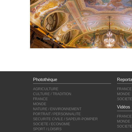
Photothèque
Report
AGRICULTURE
FRANCE
CULTURE / TRADITION
MONDE
FRANCE
SOCIET
MONDE
Vidéos
NATURE / ENVIRONNEMENT
PORTRAIT / PERSONNALITE
FRANCE
SECURITE CIVILE / SAPEUR-POMPIER
MONDE
SOCIETE / ECONOMIE
SOCIET
SPORT / LOISIRS