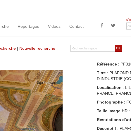
s'i
rche
Reportages
Vidéos
Contact
recherche
|
Nouvelle recherche
OK
Référence
: PF01
Titre
: PLAFOND 
D'INDUSTRIE (CC
Localisation
: LI
FRANCE, FRANC
Photographe
: F
Taille image HD
:
Restrictions d'uti
Descriptif
: PLAF