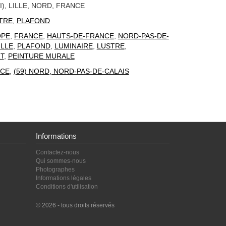
I), LILLE, NORD, FRANCE
TRE
,
PLAFOND
OPE
,
FRANCE
,
HAUTS-DE-FRANCE
,
NORD-PAS-DE-
ILLE
,
PLAFOND
,
LUMINAIRE
,
LUSTRE
,
T
,
PEINTURE MURALE
CE
,
(59) NORD, NORD-PAS-DE-CALAIS
Informations
Contactez-nous
Qui sommes-nous
Photographes
Informations légales
Conditions d'utilisation
© 2026 - tous droits réservés