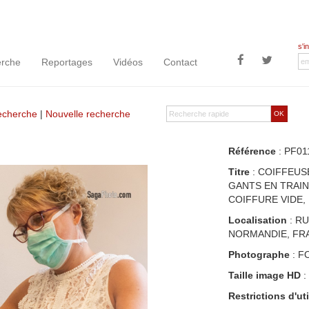
s'i
rche
Reportages
Vidéos
Contact
recherche
|
Nouvelle recherche
OK
Référence
: PF01
Titre
: COIFFEUS
GANTS EN TRAIN
COIFFURE VIDE,
Localisation
: RU
NORMANDIE, FR
Photographe
: F
Taille image HD
:
Restrictions d'uti