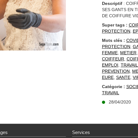
Descriptif
: COIF
SES GANTS EN T
DE COIFFURE VI
Super tags :
COI
PROTECTION
,
EP
Mots clés :
COVI
PROTECTION
,
G
FEMME
,
METIER
COIFFEUR
,
COIF
EMPLOI
,
TRAVAIL
PREVENTION
,
ME
EURE
,
SANTE
,
VI
Catégorie :
SOCI
TRAVAIL
28/04/2020
ages
Services