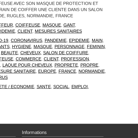
FEUSE AVEC SON MASQUE DE PROTECTION ET
RAIN DE COIFFER UNE CLIENTE DANS UN SALON
DE, RUGLES, NORMANDIE, FRANCE
FFEUR
,
COIFFEUSE
,
MASQUE
,
GANT
,
IDEMIE
,
CLIENT
,
MESURES SANITAIRES
D-19
,
CORONAVIRUS
,
PANDEMIE
,
EPIDEMIE
,
MAIN
,
ANTS
,
HYGIENE
,
MASQUE
,
PERSONNAGE
,
FEMININ
,
,
BEAUTE
,
CHEVEUX
,
SALON DE COIFFURE
,
FEUSE
,
COMMERCE
,
CLIENT
,
PROFESSION
,
,
LAQUE POUR CHEVEUX
,
PROPRETE
,
PROPRE
,
SURE SANITAIRE
,
EUROPE
,
FRANCE
,
NORMANDIE
,
RUS
ETE / ECONOMIE
,
SANTE
,
SOCIAL
,
EMPLOI,
Informations