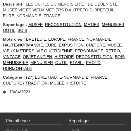
Descriptif
: LES OUTILS DU MENUISIER ET DE L'EBENISTE,
MUSEE VIE ET VIEUX METIERS D'AUTREFOIS, BRETEUIL,
EURE, NORMANDIE, FRANCE
Super tags :
MUSEE
,
RECONSTITUTION
,
METIER
,
MENUISIER
,
OUTIL
,
BOIS
Mots clés :
BRETEUIL
,
EUROPE
,
FRANCE
,
NORMANDIE
,
HAUTE-NORMANDIE
,
EURE
,
EXPOSITION
,
CULTURE
,
MUSEE
,
VIEUX METIERS
,
VIE QUOTIDIENNE
,
PERSONNAGE
,
RETRO
,
VINTAGE
,
OBJET ANCIEN
,
HISTOIRE
,
RECONSTITUTION
,
BOIS
,
MENUISERIE
,
MENUISIER
,
OUTIL
,
ETABLI
,
PHOTO
HORIZONTALE
Catégorie :
(27) EURE, HAUTE-NORMANDIE
,
FRANCE
,
CULTURE / TRADITION
,
MUSEE, HISTOIRE
13/04/2021
Photothèque
Reportages
AGRICULTURE
FRANCE