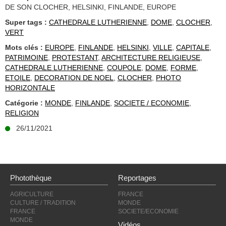
DE SON CLOCHER, HELSINKI, FINLANDE, EUROPE
Super tags :
CATHEDRALE LUTHERIENNE
,
DOME
,
CLOCHER
,
VERT
Mots clés :
EUROPE
,
FINLANDE
,
HELSINKI
,
VILLE
,
CAPITALE
,
PATRIMOINE
,
PROTESTANT
,
ARCHITECTURE RELIGIEUSE
,
CATHEDRALE LUTHERIENNE
,
COUPOLE
,
DOME
,
FORME
,
ETOILE
,
DECORATION DE NOEL
,
CLOCHER
,
PHOTO
HORIZONTALE
Catégorie :
MONDE
,
FINLANDE
,
SOCIETE / ECONOMIE
,
RELIGION
26/11/2021
Photothèque
Reportages
AGRICULTURE
FRANCE
CULTURE / TRADITION
MONDE
FRANCE
SOCIETE/ECONOMIE
MONDE
Vidéos