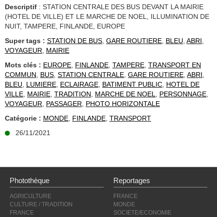
Descriptif
: STATION CENTRALE DES BUS DEVANT LA MAIRIE
(HOTEL DE VILLE) ET LE MARCHE DE NOEL, ILLUMINATION DE
NUIT, TAMPERE, FINLANDE, EUROPE
Super tags :
STATION DE BUS
,
GARE ROUTIERE
,
BLEU
,
ABRI
,
VOYAGEUR
,
MAIRIE
Mots clés :
EUROPE
,
FINLANDE
,
TAMPERE
,
TRANSPORT EN
COMMUN
,
BUS
,
STATION CENTRALE
,
GARE ROUTIERE
,
ABRI
,
BLEU
,
LUMIERE
,
ECLAIRAGE
,
BATIMENT PUBLIC
,
HOTEL DE
VILLE
,
MAIRIE
,
TRADITION
,
MARCHE DE NOEL
,
PERSONNAGE
,
VOYAGEUR
,
PASSAGER
,
PHOTO HORIZONTALE
Catégorie :
MONDE
,
FINLANDE
,
TRANSPORT
26/11/2021
Photothèque
Reportages
AGRICULTURE
FRANCE
CULTURE / TRADITION
MONDE
FRANCE
SOCIETE/ECONOMIE