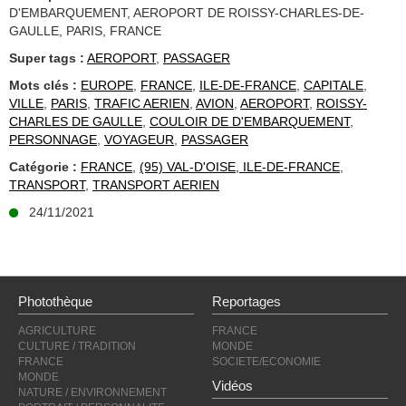
D'EMBARQUEMENT, AEROPORT DE ROISSY-CHARLES-DE-
GAULLE, PARIS, FRANCE
Super tags :
AEROPORT
,
PASSAGER
Mots clés :
EUROPE
,
FRANCE
,
ILE-DE-FRANCE
,
CAPITALE
,
VILLE
,
PARIS
,
TRAFIC AERIEN
,
AVION
,
AEROPORT
,
ROISSY-
CHARLES DE GAULLE
,
COULOIR DE D'EMBARQUEMENT
,
PERSONNAGE
,
VOYAGEUR
,
PASSAGER
Catégorie :
FRANCE
,
(95) VAL-D'OISE, ILE-DE-FRANCE
,
TRANSPORT
,
TRANSPORT AERIEN
24/11/2021
Photothèque
Reportages
AGRICULTURE
FRANCE
CULTURE / TRADITION
MONDE
FRANCE
SOCIETE/ECONOMIE
MONDE
Vidéos
NATURE / ENVIRONNEMENT