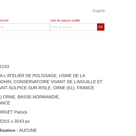
English
nscrire
mot de passe oublié
OK
2193
 A L'ATELIER DE POLISSAGE, USINE DE LA
HIN, CONSERVATOIRE VIVANT DE L’AIGUILLE ET
AINT-SULPICE-SUR-RISLE, ORNE (61), FRANCE
1) ORNE, BASSE-NORMANDIE,
ANCE
ORGET Patrick
 5315 x 3543 px
lisation :
AUCUNE