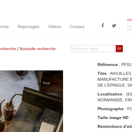
s'i
rche
Reportages
Vidéos
Contact
recherche
|
Nouvelle recherche
OK
Référence
: PF01
Titre
: AIGUILLES
MANUFACTURE BO
DE L’EPINGLE, S
Localisation
: (6
NORMANDIE, FR
Photographe
: F
Taille image HD
:
Restrictions d'uti