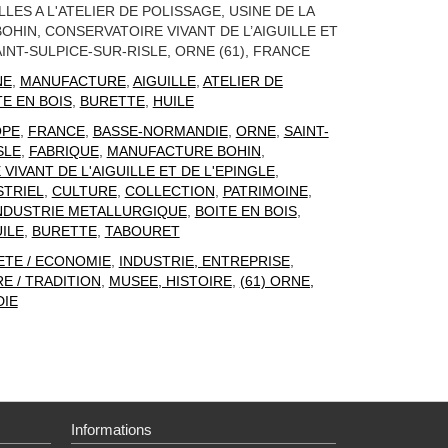
ILLES A L'ATELIER DE POLISSAGE, USINE DE LA
HIN, CONSERVATOIRE VIVANT DE L’AIGUILLE ET
AINT-SULPICE-SUR-RISLE, ORNE (61), FRANCE
NE
,
MANUFACTURE
,
AIGUILLE
,
ATELIER DE
TE EN BOIS
,
BURETTE
,
HUILE
OPE
,
FRANCE
,
BASSE-NORMANDIE
,
ORNE
,
SAINT-
SLE
,
FABRIQUE
,
MANUFACTURE BOHIN
,
VIVANT DE L'AIGUILLE ET DE L'EPINGLE
,
STRIEL
,
CULTURE
,
COLLECTION
,
PATRIMOINE
,
NDUSTRIE METALLURGIQUE
,
BOITE EN BOIS
,
ILE
,
BURETTE
,
TABOURET
ETE / ECONOMIE
,
INDUSTRIE, ENTREPRISE
,
E / TRADITION
,
MUSEE, HISTOIRE
,
(61) ORNE,
IE
Informations