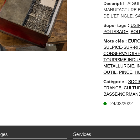
Descriptif
: AIGU
MANUFACTURE BO
DE L’EPINGLE, S
Super tags :
USI
POLISSAGE
,
BOI
Mots clés :
EUR
SULPICE-SUR-RI
CONSERVATOIRE 
TOURISME INDU
METALLURGIE
,
I
OUTIL
,
PINCE
,
HU
Catégorie :
SOCI
FRANCE
,
CULTUR
BASSE-NORMAND
24/02/2022
ages
Services