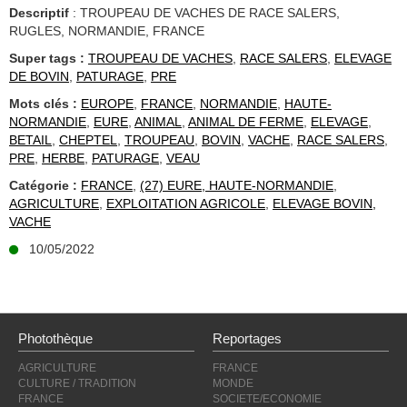
Descriptif
: TROUPEAU DE VACHES DE RACE SALERS,
RUGLES, NORMANDIE, FRANCE
Super tags :
TROUPEAU DE VACHES
,
RACE SALERS
,
ELEVAGE
DE BOVIN
,
PATURAGE
,
PRE
Mots clés :
EUROPE
,
FRANCE
,
NORMANDIE
,
HAUTE-
NORMANDIE
,
EURE
,
ANIMAL
,
ANIMAL DE FERME
,
ELEVAGE
,
BETAIL
,
CHEPTEL
,
TROUPEAU
,
BOVIN
,
VACHE
,
RACE SALERS
,
PRE
,
HERBE
,
PATURAGE
,
VEAU
Catégorie :
FRANCE
,
(27) EURE, HAUTE-NORMANDIE
,
AGRICULTURE
,
EXPLOITATION AGRICOLE
,
ELEVAGE BOVIN,
VACHE
10/05/2022
Photothèque
Reportages
AGRICULTURE
FRANCE
CULTURE / TRADITION
MONDE
FRANCE
SOCIETE/ECONOMIE