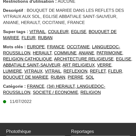
Restrictions d'utilisation :
AUCUNE
Descriptif
: BOUQUET DE MARIEE DANS LES REFLETS DES
VITRAUX AUX SOL, EGLISE ABBATIALE SAINT-SAUVEUR,
ANIANE, HERAULT, OCCITANIE, FRANCE
Super tags :
VITRAIL
,
COULEUR
,
EGLISE
,
BOUQUET DE
MARIEE
,
FLEUR
,
RUBAN
Mots clés :
EUROPE
,
FRANCE
,
OCCITANIE
,
LANGUEDOC-
ROUSSILLON
,
HERAULT
,
COMMUNE
,
ANIANE
,
PATRIMOINE
,
RELIGION CATHOLIQUE
,
ARCHITECTURE RELIGIEUSE
,
EGLISE
,
ABBATIALE SAINT-SAUVEUR
,
ART RELIGIEUX
,
VERRE
,
LUMIERE
,
VITRAUX
,
VITRAIL
,
REFLEXION
,
REFLET
,
FLEUR
,
BOUQUET DE MARIEE
,
RUBAN
,
PIERRE
,
SOL
Catégorie :
FRANCE
,
(34) HERAULT, LANGUEDOC-
ROUSSILLON
,
SOCIETE / ECONOMIE
,
RELIGION
11/07/2022
Photothèque
Reportages