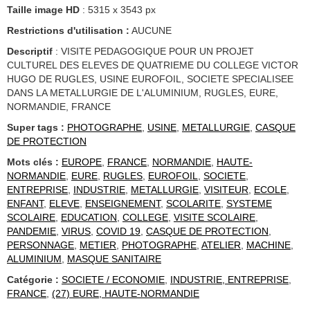
Taille image HD
: 5315 x 3543 px
Restrictions d'utilisation :
AUCUNE
Descriptif
: VISITE PEDAGOGIQUE POUR UN PROJET
CULTUREL DES ELEVES DE QUATRIEME DU COLLEGE VICTOR
HUGO DE RUGLES, USINE EUROFOIL, SOCIETE SPECIALISEE
DANS LA METALLURGIE DE L'ALUMINIUM, RUGLES, EURE,
NORMANDIE, FRANCE
Super tags :
PHOTOGRAPHE
,
USINE
,
METALLURGIE
,
CASQUE
DE PROTECTION
Mots clés :
EUROPE
,
FRANCE
,
NORMANDIE
,
HAUTE-
NORMANDIE
,
EURE
,
RUGLES
,
EUROFOIL
,
SOCIETE
,
ENTREPRISE
,
INDUSTRIE
,
METALLURGIE
,
VISITEUR
,
ECOLE
,
ENFANT
,
ELEVE
,
ENSEIGNEMENT
,
SCOLARITE
,
SYSTEME
SCOLAIRE
,
EDUCATION
,
COLLEGE
,
VISITE SCOLAIRE
,
PANDEMIE
,
VIRUS
,
COVID 19
,
CASQUE DE PROTECTION
,
PERSONNAGE
,
METIER
,
PHOTOGRAPHE
,
ATELIER
,
MACHINE
,
ALUMINIUM
,
MASQUE SANITAIRE
Catégorie :
SOCIETE / ECONOMIE
,
INDUSTRIE, ENTREPRISE
,
FRANCE
,
(27) EURE, HAUTE-NORMANDIE