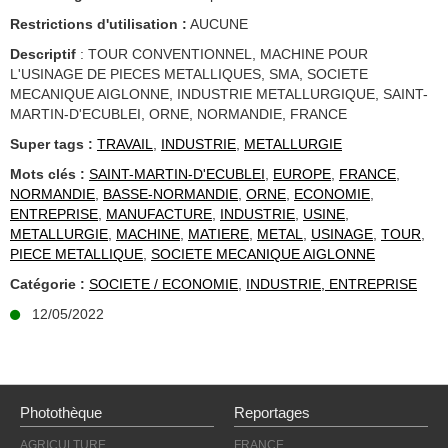
Restrictions d'utilisation :
AUCUNE
Descriptif
: TOUR CONVENTIONNEL, MACHINE POUR
L'USINAGE DE PIECES METALLIQUES, SMA, SOCIETE
MECANIQUE AIGLONNE, INDUSTRIE METALLURGIQUE, SAINT-
MARTIN-D'ECUBLEI, ORNE, NORMANDIE, FRANCE
Super tags :
TRAVAIL
,
INDUSTRIE
,
METALLURGIE
Mots clés :
SAINT-MARTIN-D'ECUBLEI
,
EUROPE
,
FRANCE
,
NORMANDIE
,
BASSE-NORMANDIE
,
ORNE
,
ECONOMIE
,
ENTREPRISE
,
MANUFACTURE
,
INDUSTRIE
,
USINE
,
METALLURGIE
,
MACHINE
,
MATIERE
,
METAL
,
USINAGE
,
TOUR
,
PIECE METALLIQUE
,
SOCIETE MECANIQUE AIGLONNE
Catégorie :
SOCIETE / ECONOMIE
,
INDUSTRIE, ENTREPRISE
12/05/2022
Photothèque
Reportages
AGRICULTURE
FRANCE