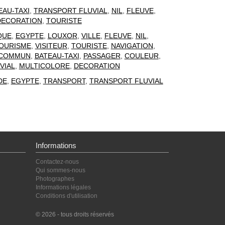
EAU-TAXI
,
TRANSPORT FLUVIAL
,
NIL
,
FLEUVE
,
DECORATION
,
TOURISTE
QUE
,
EGYPTE
,
LOUXOR
,
VILLE
,
FLEUVE
,
NIL
,
OURISME
,
VISITEUR
,
TOURISTE
,
NAVIGATION
,
 COMMUN
,
BATEAU-TAXI
,
PASSAGER
,
COULEUR
,
VIAL
,
MULTICOLORE
,
DECORATION
DE
,
EGYPTE
,
TRANSPORT
,
TRANSPORT FLUVIAL
Informations
Contactez-nous
Qui sommes-nous
Photographes
Informations légales
Conditions d'utilisation
© 2026 - tous droits réservés