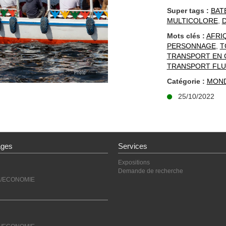
Super tags :
BAT
MULTICOLORE
,
Mots clés :
AFRI
PERSONNAGE
,
T
TRANSPORT EN
TRANSPORT FLU
Catégorie :
MON
25/10/2022
ages
Services
Expositions
Demande de recherche
E/ECONOMIE