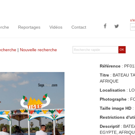
s'i
rche
Reportages
Vidéos
Contact
recherche
|
Nouvelle recherche
OK
Référence
: PF01
Titre
: BATEAU T
AFRIQUE
Localisation
: L
Photographe
: F
Taille image HD
:
Restrictions d'uti
Descriptif
: BATE
EGYPTE, AFRIQU