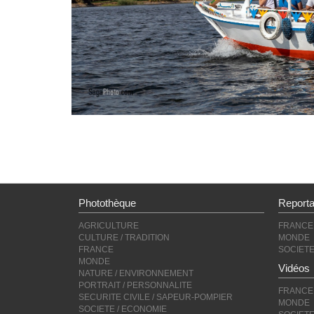
Photothèque
Report
AGRICULTURE
FRANCE
CULTURE / TRADITION
MONDE
FRANCE
SOCIET
MONDE
Vidéos
NATURE / ENVIRONNEMENT
PORTRAIT / PERSONNALITE
FRANCE
SECURITE CIVILE / SAPEUR-POMPIER
MONDE
SOCIETE / ECONOMIE