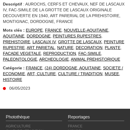
Descriptif
: AUROCHS, CERFS ET CHEVAUX, NEF DE LASCAUX
IV, FAC-SIMILE DE LA GROTTE DE LASCAUX ORIGINALE
DECOUVERTE EN 1940, ART PARERIAL DE LA PREHISTOIRE,
MONTIGNAC, DORDOGNE, FRANCE
Mots clés :
EUROPE
,
FRANCE
,
NOUVELLE-AQUITAINE
,
AQUITAINE
,
DORDOGNE
,
PEINTURES RUPESTRES
,
PREHISTOIRE
,
LASCAUX IV
,
GROTTE DE LASCAUX
,
PEINTURE
RUPESTRE
,
ART PARIETAL
,
NATURE
,
DECORATION
,
PLANTE
,
FACADE VEGETALE
,
REPRODUCTION
,
FAC-SIMILE
,
PALEONTOLOGIE
,
ARCHEOLOGIE
,
ANIMAL PREHISTORIQUE
Catégorie :
FRANCE
,
(24) DORDOGNE, AQUITAINE
,
SOCIETE /
ECONOMIE
,
ART, CULTURE
,
CULTURE / TRADITION
,
MUSEE,
HISTOIRE
06/05/2023
Photothèque
Reportages
AGRICULTURE
FRANCE