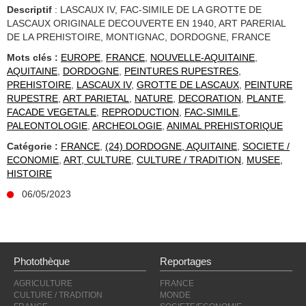
Descriptif
: LASCAUX IV, FAC-SIMILE DE LA GROTTE DE
LASCAUX ORIGINALE DECOUVERTE EN 1940, ART PARERIAL
DE LA PREHISTOIRE, MONTIGNAC, DORDOGNE, FRANCE
Mots clés :
EUROPE
,
FRANCE
,
NOUVELLE-AQUITAINE
,
AQUITAINE
,
DORDOGNE
,
PEINTURES RUPESTRES
,
PREHISTOIRE
,
LASCAUX IV
,
GROTTE DE LASCAUX
,
PEINTURE
RUPESTRE
,
ART PARIETAL
,
NATURE
,
DECORATION
,
PLANTE
,
FACADE VEGETALE
,
REPRODUCTION
,
FAC-SIMILE
,
PALEONTOLOGIE
,
ARCHEOLOGIE
,
ANIMAL PREHISTORIQUE
Catégorie :
FRANCE
,
(24) DORDOGNE, AQUITAINE
,
SOCIETE /
ECONOMIE
,
ART, CULTURE
,
CULTURE / TRADITION
,
MUSEE,
HISTOIRE
06/05/2023
Photothèque
Reportages
AGRICULTURE
FRANCE
CULTURE / TRADITION
MONDE