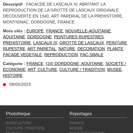
Descriptif
: FACACDE DE LASCAUX IV, ABRITANT LA
REPRODUCTION DE LA GROTTE DE LASCAUX ORIGINALE
DECOUVERTE EN 1940, ART PARERIAL DE LA PREHISTOIRE,
MONTIGNAC, DORDOGNE, FRANCE
Mots clés :
EUROPE
,
FRANCE
,
NOUVELLE-AQUITAINE
,
AQUITAINE
,
DORDOGNE
,
PEINTURES RUPESTRES
,
PREHISTOIRE
,
LASCAUX IV
,
GROTTE DE LASCAUX
,
PEINTURE
RUPESTRE
,
ART PARIETAL
,
NATURE
,
DECORATION
,
PLANTE
,
FACADE VEGETALE
,
REPRODUCTION
,
FAC-SIMILE
Catégorie :
FRANCE
,
(24) DORDOGNE, AQUITAINE
,
SOCIETE /
ECONOMIE
,
ART, CULTURE
,
CULTURE / TRADITION
,
MUSEE,
HISTOIRE
08/05/2023
Photothèque
Reportages
AGRICULTURE
FRANCE
CULTURE / TRADITION
MONDE