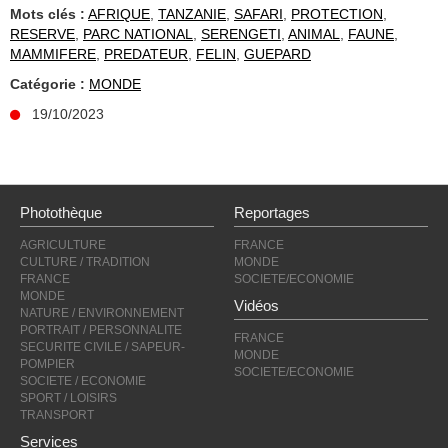
Mots clés :
AFRIQUE
,
TANZANIE
,
SAFARI
,
PROTECTION
,
RESERVE
,
PARC NATIONAL
,
SERENGETI
,
ANIMAL
,
FAUNE
,
MAMMIFERE
,
PREDATEUR
,
FELIN
,
GUEPARD
Catégorie :
MONDE
19/10/2023
Photothèque
Reportages
AGRICULTURE
FRANCE
CULTURE / TRADITION
MONDE
FRANCE
SOCIETE/ECONOMIE
MONDE
Vidéos
NATURE / ENVIRONNEMENT
PORTRAIT / PERSONNALITE
FRANCE
SECURITE CIVILE / SAPEUR-
MONDE
POMPIER
SOCIETE/ECONOMIE
SOCIETE / ECONOMIE
SPORT / LOISIRS
TRANSPORT
Services