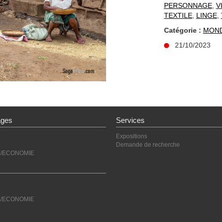
PERSONNAGE
,
V
TEXTILE
,
LINGE
,
Catégorie :
MON
21/10/2023
ages
Services
Expositions
Demande de recherche
E/ECONOMIE
E/ECONOMIE