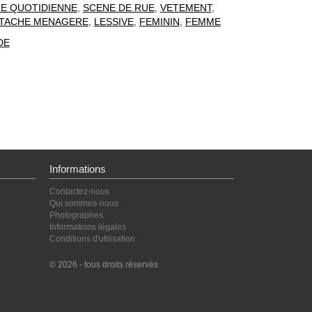
IE QUOTIDIENNE
,
SCENE DE RUE
,
VETEMENT
,
TACHE MENAGERE
,
LESSIVE
,
FEMININ
,
FEMME
DE
Informations
Contactez-nous
Qui sommes-nous
Photographes
Informations légales
Conditions d'utilisation
© 2026 - tous droits réservés