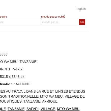
English
nscrire
mot de passe oublié
OK
3636
TO WA MBU, TANZANIE
ORGET Patrick
 5315 x 3543 px
lisation :
AUCUNE
ES AU TRAVAIL DANS LA RUE ET LINGES ETENDUS
SON TRADITIONNELLE, MTO WA MBU, VILLAGE DE
 MOUSTIQUES, TANZANIE, AFRIQUE
QUE
,
TANZANIE
,
SAFARI
,
VILLAGE
,
MTO WA MBU
,