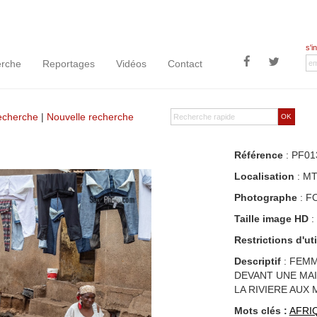
s'i
rche
Reportages
Vidéos
Contact
recherche
|
Nouvelle recherche
OK
Référence
: PF01
Localisation
: M
Photographe
: F
Taille image HD
:
Restrictions d'uti
Descriptif
: FEMM
DEVANT UNE MAI
LA RIVIERE AUX
Mots clés :
AFRI