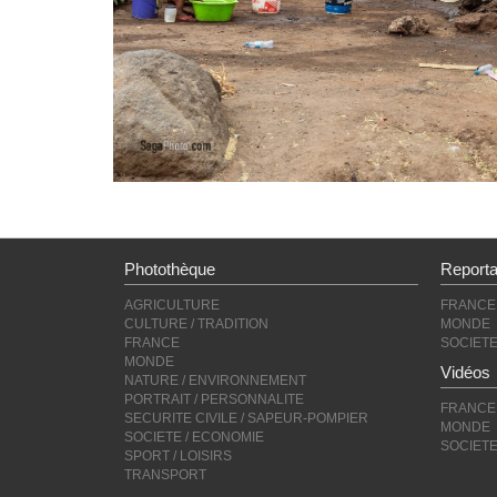
Photothèque
Report
AGRICULTURE
FRANCE
CULTURE / TRADITION
MONDE
FRANCE
SOCIET
MONDE
Vidéos
NATURE / ENVIRONNEMENT
PORTRAIT / PERSONNALITE
FRANCE
SECURITE CIVILE / SAPEUR-POMPIER
MONDE
SOCIETE / ECONOMIE
SOCIET
SPORT / LOISIRS
TRANSPORT