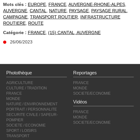
Mots clés :
EUROPE
,
FRANCE
,
AUVERGNE-RHONE-ALPES
,
AUVERGNE
,
CANTAL
,
NATURE
,
PAYSAGE
,
PAYSAGE RURAL
,
CAMPAGNE
,
TRANSPORT ROUTIER
,
INFRASTRUCTURE
ROUTIERE
,
ROUTE
Catégorie :
FRANCE
,
(15) CANTAL, AUVERGNE
26/06/2023
Photothèque
Reportages
AGRICULTURE
FRANCE
CULTURE / TRADITION
MONDE
FRANCE
SOCIETE/ECONOMIE
MONDE
Vidéos
NATURE / ENVIRONNEMENT
PORTRAIT / PERSONNALITE
FRANCE
SECURITE CIVILE / SAPEUR-
MONDE
POMPIER
SOCIETE/ECONOMIE
SOCIETE / ECONOMIE
SPORT / LOISIRS
TRANSPORT