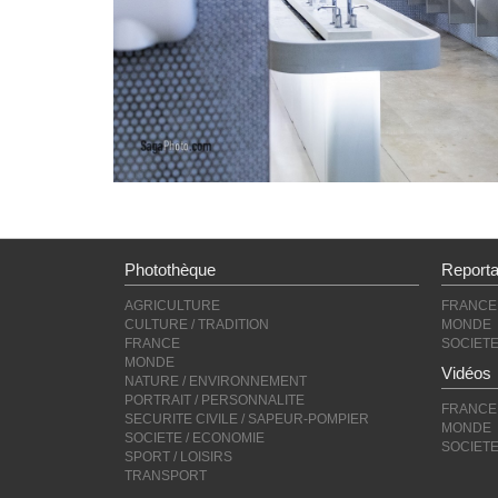
Photothèque
Report
AGRICULTURE
FRANCE
CULTURE / TRADITION
MONDE
FRANCE
SOCIET
MONDE
Vidéos
NATURE / ENVIRONNEMENT
PORTRAIT / PERSONNALITE
FRANCE
SECURITE CIVILE / SAPEUR-POMPIER
MONDE
SOCIETE / ECONOMIE
SOCIET
SPORT / LOISIRS
TRANSPORT