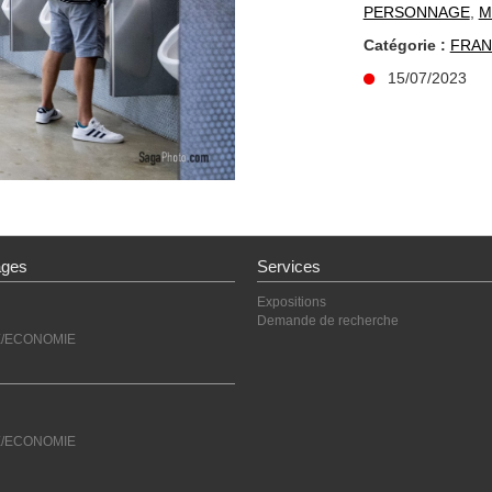
PERSONNAGE
,
M
Catégorie :
FRAN
15/07/2023
ages
Services
Expositions
Demande de recherche
E/ECONOMIE
E/ECONOMIE