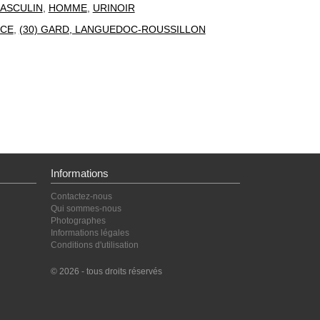
ASCULIN
,
HOMME
,
URINOIR
CE
,
(30) GARD, LANGUEDOC-ROUSSILLON
Informations
Contactez-nous
Qui sommes-nous
Photographes
Informations légales
Conditions d'utilisation
© 2026 - tous droits réservés