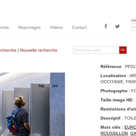
s'i
rche
Reportages
Vidéos
Contact
recherche
|
Nouvelle recherche
OK
Référence
: PF01
Localisation
: AR
OCCITANIE, FRA
Photographe
: F
Taille image HD
:
Restrictions d'uti
Descriptif
: TOIL
Mots clés :
EUR
ROUSSILLON
,
G