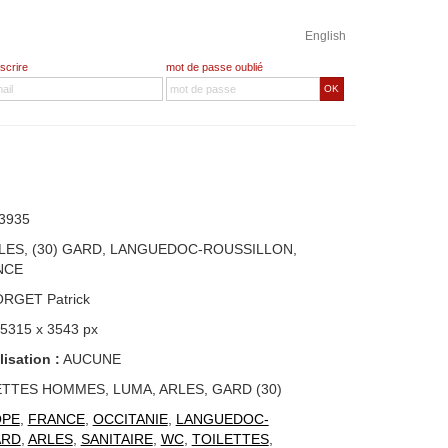
English
nscrire
mot de passe oublié
OK
3935
LES, (30) GARD, LANGUEDOC-ROUSSILLON,
NCE
ORGET Patrick
 5315 x 3543 px
lisation :
AUCUNE
ETTES HOMMES, LUMA, ARLES, GARD (30)
OPE
,
FRANCE
,
OCCITANIE
,
LANGUEDOC-
ARD
,
ARLES
,
SANITAIRE
,
WC
,
TOILETTES
,