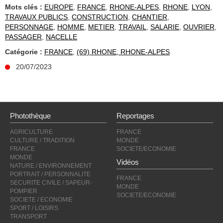
Mots clés :
EUROPE
,
FRANCE
,
RHONE-ALPES
,
RHONE
,
LYON
,
TRAVAUX PUBLICS
,
CONSTRUCTION
,
CHANTIER
,
PERSONNAGE
,
HOMME
,
METIER
,
TRAVAIL
,
SALARIE
,
OUVRIER
,
PASSAGER
,
NACELLE
Catégorie :
FRANCE
,
(69) RHONE, RHONE-ALPES
20/07/2023
Photothèque
Reportages
AGRICULTURE
FRANCE
CULTURE / TRADITION
MONDE
FRANCE
SOCIETE/ECONOMIE
MONDE
Vidéos
NATURE / ENVIRONNEMENT
PORTRAIT / PERSONNALITE
FRANCE
SECURITE CIVILE / SAPEUR-
MONDE
POMPIER
SOCIETE/ECONOMIE
SOCIETE / ECONOMIE
SPORT / LOISIRS
TRANSPORT