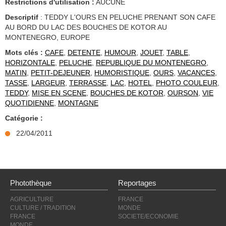
Restrictions d'utilisation :
AUCUNE
Descriptif
: TEDDY L'OURS EN PELUCHE PRENANT SON CAFE
AU BORD DU LAC DES BOUCHES DE KOTOR AU
MONTENEGRO, EUROPE
Mots clés :
CAFE
,
DETENTE
,
HUMOUR
,
JOUET
,
TABLE
,
HORIZONTALE
,
PELUCHE
,
REPUBLIQUE DU MONTENEGRO
,
MATIN
,
PETIT-DEJEUNER
,
HUMORISTIQUE
,
OURS
,
VACANCES
,
TASSE
,
LARGEUR
,
TERRASSE
,
LAC
,
HOTEL
,
PHOTO COULEUR
,
TEDDY
,
MISE EN SCENE
,
BOUCHES DE KOTOR
,
OURSON
,
VIE
QUOTIDIENNE
,
MONTAGNE
Catégorie :
22/04/2011
Photothèque
Reportages
AGRICULTURE
FRANCE
CULTURE / TRADITION
MONDE
FRANCE
SOCIETE/ECONOMIE
MONDE