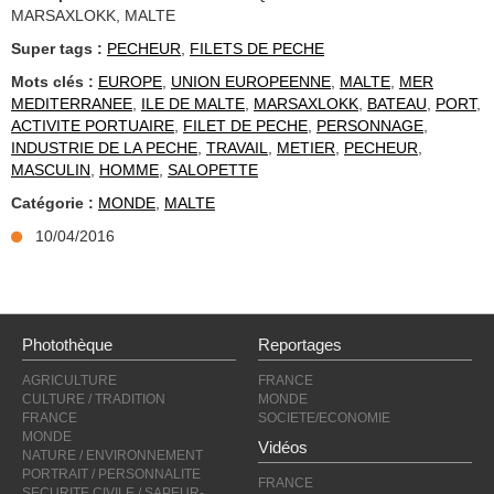
MARSAXLOKK, MALTE
Super tags :
PECHEUR
,
FILETS DE PECHE
Mots clés :
EUROPE
,
UNION EUROPEENNE
,
MALTE
,
MER
MEDITERRANEE
,
ILE DE MALTE
,
MARSAXLOKK
,
BATEAU
,
PORT
,
ACTIVITE PORTUAIRE
,
FILET DE PECHE
,
PERSONNAGE
,
INDUSTRIE DE LA PECHE
,
TRAVAIL
,
METIER
,
PECHEUR
,
MASCULIN
,
HOMME
,
SALOPETTE
Catégorie :
MONDE
,
MALTE
10/04/2016
Photothèque
Reportages
AGRICULTURE
FRANCE
CULTURE / TRADITION
MONDE
FRANCE
SOCIETE/ECONOMIE
MONDE
Vidéos
NATURE / ENVIRONNEMENT
PORTRAIT / PERSONNALITE
FRANCE
SECURITE CIVILE / SAPEUR-