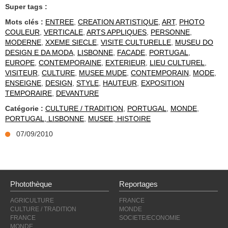
Super tags :
Mots clés :
ENTREE
,
CREATION ARTISTIQUE
,
ART
,
PHOTO
COULEUR
,
VERTICALE
,
ARTS APPLIQUES
,
PERSONNE
,
MODERNE
,
XXEME SIECLE
,
VISITE CULTURELLE
,
MUSEU DO
DESIGN E DA MODA
,
LISBONNE
,
FACADE
,
PORTUGAL
,
EUROPE
,
CONTEMPORAINE
,
EXTERIEUR
,
LIEU CULTUREL
,
VISITEUR
,
CULTURE
,
MUSEE MUDE
,
CONTEMPORAIN
,
MODE
,
ENSEIGNE
,
DESIGN
,
STYLE
,
HAUTEUR
,
EXPOSITION
TEMPORAIRE
,
DEVANTURE
Catégorie :
CULTURE / TRADITION
,
PORTUGAL
,
MONDE
,
PORTUGAL, LISBONNE
,
MUSEE, HISTOIRE
07/09/2010
Photothèque
Reportages
AGRICULTURE
FRANCE
CULTURE / TRADITION
MONDE
FRANCE
SOCIETE/ECONOMIE
MONDE