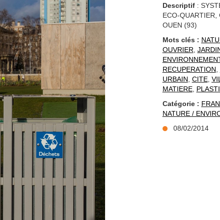
Descriptif
: SYST
ECO-QUARTIER, 
OUEN (93)
Mots clés :
NATU
OUVRIER
,
JARDI
ENVIRONNEMEN
RECUPERATION
,
URBAIN
,
CITE
,
VI
MATIERE
,
PLAST
Catégorie :
FRAN
NATURE / ENVI
08/02/2014