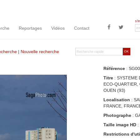
s'i
rche
Reportages
Vidéos
Contact
recherche
|
Nouvelle recherche
OK
Référence
: SG00
Titre
: SYSTEME 
ECO-QUARTIER, 
OUEN (93)
Localisation
: SA
FRANCE, FRANC
Photographe
: G
Taille image HD
:
Restrictions d'uti