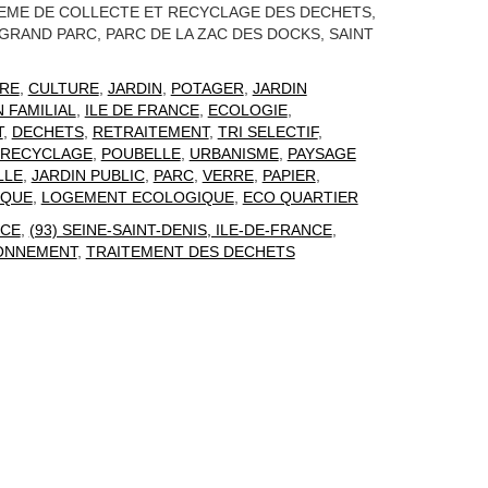
EME DE COLLECTE ET RECYCLAGE DES DECHETS,
GRAND PARC, PARC DE LA ZAC DES DOCKS, SAINT
RE
,
CULTURE
,
JARDIN
,
POTAGER
,
JARDIN
N FAMILIAL
,
ILE DE FRANCE
,
ECOLOGIE
,
T
,
DECHETS
,
RETRAITEMENT
,
TRI SELECTIF
,
RECYCLAGE
,
POUBELLE
,
URBANISME
,
PAYSAGE
LLE
,
JARDIN PUBLIC
,
PARC
,
VERRE
,
PAPIER
,
IQUE
,
LOGEMENT ECOLOGIQUE
,
ECO QUARTIER
CE
,
(93) SEINE-SAINT-DENIS, ILE-DE-FRANCE
,
RONNEMENT
,
TRAITEMENT DES DECHETS