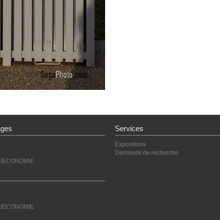
ages
Services
Expositions
Demande de recherche
E/ECONOMIE
E/ECONOMIE