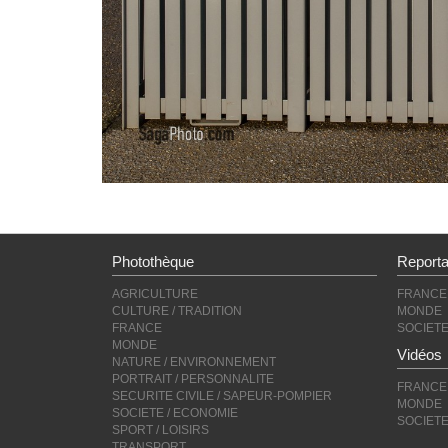
Photothèque
Report
AGRICULTURE
FRANCE
CULTURE / TRADITION
MONDE
FRANCE
SOCIET
MONDE
Vidéos
NATURE / ENVIRONNEMENT
PORTRAIT / PERSONNALITE
FRANCE
SECURITE CIVILE / SAPEUR-POMPIER
MONDE
SOCIETE / ECONOMIE
SOCIET
SPORT / LOISIRS
TRANSPORT