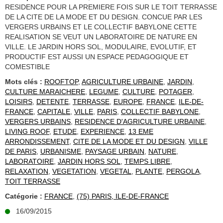
RESIDENCE POUR LA PREMIERE FOIS SUR LE TOIT TERRASSE
DE LA CITE DE LA MODE ET DU DESIGN. CONCUE PAR LES
VERGERS URBAINS ET LE COLLECTIF BABYLONE CETTE
REALISATION SE VEUT UN LABORATOIRE DE NATURE EN
VILLE. LE JARDIN HORS SOL, MODULAIRE, EVOLUTIF, ET
PRODUCTIF EST AUSSI UN ESPACE PEDAGOGIQUE ET
COMESTIBLE
Mots clés :
ROOFTOP
,
AGRICULTURE URBAINE
,
JARDIN
,
CULTURE MARAICHERE
,
LEGUME
,
CULTURE
,
POTAGER
,
LOISIRS
,
DETENTE
,
TERRASSE
,
EUROPE
,
FRANCE
,
ILE-DE-
FRANCE
,
CAPITALE
,
VILLE
,
PARIS
,
COLLECTIF BABYLONE
,
VERGERS URBAINS
,
RESIDENCE D'AGRICULTURE URBAINE
,
LIVING ROOF
,
ETUDE
,
EXPERIENCE
,
13 EME
ARRONDISSEMENT
,
CITE DE LA MODE ET DU DESIGN
,
VILLE
DE PARIS
,
URBANISME
,
PAYSAGE URBAIN
,
NATURE
,
LABORATOIRE
,
JARDIN HORS SOL
,
TEMPS LIBRE
,
RELAXATION
,
VEGETATION
,
VEGETAL
,
PLANTE
,
PERGOLA
,
TOIT TERRASSE
Catégorie :
FRANCE
,
(75) PARIS, ILE-DE-FRANCE
16/09/2015