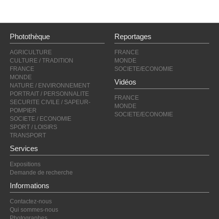
Photothèque
Reportages
AGRICULTURE
FRANCE
CULTURE / TRADITION
MONDE
FRANCE
SOCIETE/ECONOMIE
MONDE
Vidéos
NATURE / ENVIRONNEMENT
PORTRAIT / PERSONNALITE
FRANCE
SECURITE CIVILE / SAPEUR-
MONDE
POMPIER
SOCIETE/ECONOMIE
SOCIETE / ECONOMIE
SPORT / LOISIRS
TRANSPORT
Services
Expositions
Demande de recherche
Informations
Contactez-nous
Qui sommes-nous
Photographes